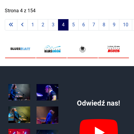
Strona 4 z 154
1
2
3
4
5
6
7
8
9
10
Odwiedź nas!