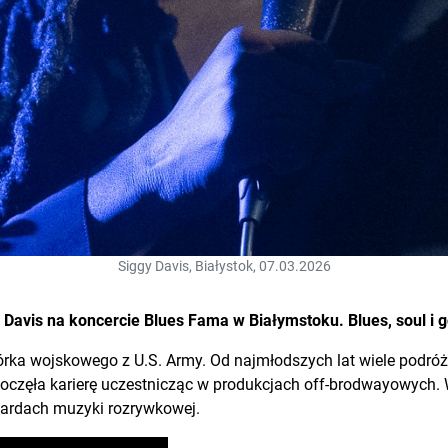
Siggy Davis, Białystok, 07.03.2026
 Davis na koncercie Blues Fama w Białymstoku. Blues, soul i g
rka wojskowego z U.S. Army. Od najmłodszych lat wiele podróżo
poczęła karierę uczestnicząc w produkcjach off-brodwayowych. W 
dardach muzyki rozrywkowej.