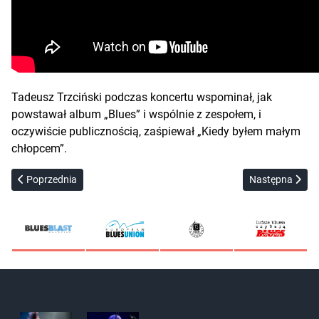
Tadeusz Trzciński podczas koncertu wspominał, jak
powstawał album „Blues” i wspólnie z zespołem, i
oczywiście publicznością, zaśpiewał „Kiedy byłem małym
chłopcem”.
Poprzednia strona: Onus Blues na czele Blues Top 2025. Wyniki anki
Następna strona
Poprzednia
Następna