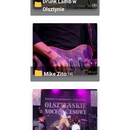
Drunk Lamb w
(6)
Olsztynie
Mike Zito
(14)