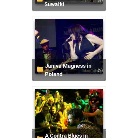
(8)
Suwałki
Janiva Magness in
(9)
Poland
A Contra Blues in