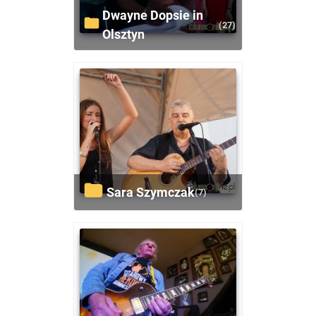
Dwayne Dopsie in
(27)
Olsztyn
Sara Szymczak
(7)