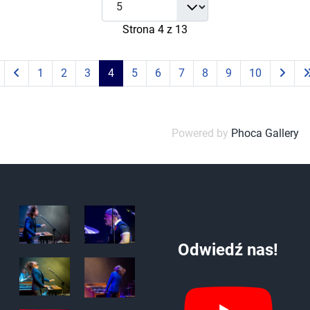
Strona 4 z 13
1
2
3
4
5
6
7
8
9
10
Powered by
Phoca Gallery
Odwiedź nas!