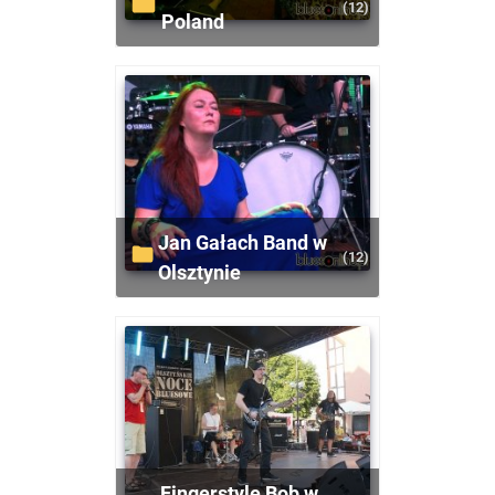
(12)
Poland
Jan Gałach Band w
(12)
Olsztynie
Fingerstyle Bob w