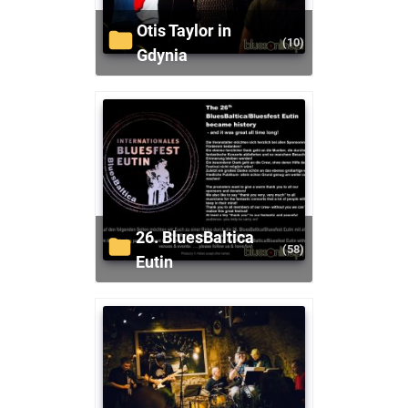
Otis Taylor in
(10)
Gdynia
26. BluesBaltica
(58)
Eutin