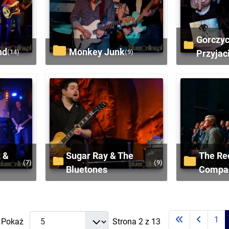
Gorczyca i
nd
Monkey Junk
(14)
(9)
Przyjac
Sugar Ray & The
The Record
(7)
(9)
Bluetones
Compa
1
Pokaż
Strona 2 z 13