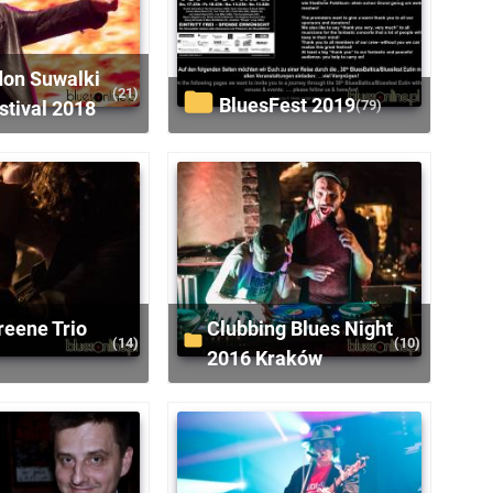
(21)
BluesFest 2019
(79)
stival 2018
Clubbing Blues Night
(14)
(10)
2016 Kraków