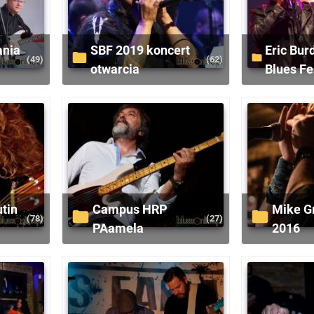
SBF 2019 koncert
Eric Burdon Suwalki
(49)
(62)
otwarcia
Blues Fe
Campus HRP
Mike Greene Trio
(78)
(27)
PAamela
2016