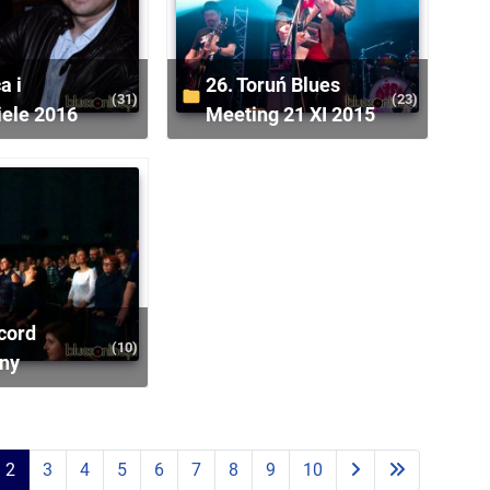
26. Toruń Blues
(31)
(23)
iele 2016
Meeting 21 XI 2015
(10)
ny
2
3
4
5
6
7
8
9
10