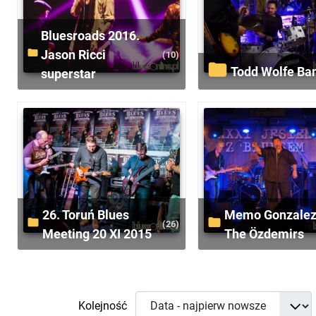
Bluesroads 2016.
Jason Ricci
(10)
Todd Wolfe Ba
superstar
26. Toruń Blues
Memo Gonzalez &
(26)
Meeting 20 XI 2015
The Özdemirs
Kolejność