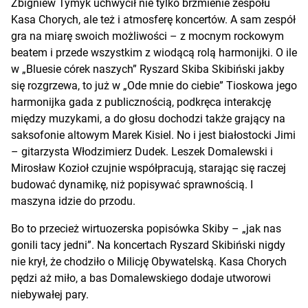
Zbigniew Tymyk uchwycił nie tylko brzmienie zespołu
Kasa Chorych, ale też i atmosferę koncertów. A sam zespół
gra na miarę swoich możliwości – z mocnym rockowym
beatem i przede wszystkim z wiodącą rolą harmonijki. O ile
w „Bluesie córek naszych” Ryszard Skiba Skibiński jakby
się rozgrzewa, to już w „Ode mnie do ciebie” Tioskowa jego
harmonijka gada z publicznością, podkręca interakcję
między muzykami, a do głosu dochodzi także grający na
saksofonie altowym Marek Kisiel. No i jest białostocki Jimi
– gitarzysta Włodzimierz Dudek. Leszek Domalewski i
Mirosław Kozioł czujnie współpracują, starając się raczej
budować dynamikę, niż popisywać sprawnością. I
maszyna idzie do przodu.
Bo to przecież wirtuozerska popisówka Skiby – „jak nas
gonili tacy jedni”. Na koncertach Ryszard Skibiński nigdy
nie krył, że chodziło o Milicję Obywatelską. Kasa Chorych
pędzi aż miło, a bas Domalewskiego dodaje utworowi
niebywałej pary.