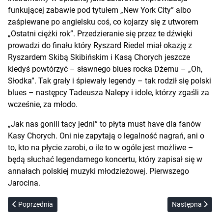
funkującej zabawie pod tytułem „New York City” albo
zaśpiewane po angielsku coś, co kojarzy się z utworem
„Ostatni ciężki rok”. Przedzieranie się przez te dźwięki
prowadzi do finału który Ryszard Riedel miał okazję z
Ryszardem Skibą Skibińskim i Kasą Chorych jeszcze
kiedyś powtórzyć – sławnego blues rocka Dżemu – „Oh,
Słodka”. Tak grały i śpiewały legendy – tak rodził się polski
blues – następcy Tadeusza Nalepy i idole, którzy zgaśli za
wcześnie, za młodo.
„Jak nas gonili tacy jedni” to płyta must have dla fanów
Kasy Chorych. Oni nie zapytają o legalność nagrań, ani o
to, kto na płycie zarobi, o ile to w ogóle jest możliwe –
będą słuchać legendarnego koncertu, który zapisał się w
annałach polskiej muzyki młodzieżowej. Pierwszego
Jarocina.
Poprzednia strona: Kielak/Andrzejewski – Historie
Następna stron
Poprzednia
Następna