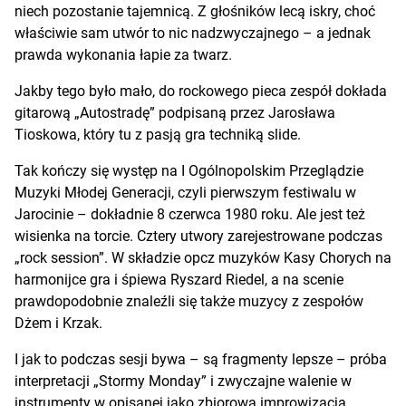
niech pozostanie tajemnicą. Z głośników lecą iskry, choć
właściwie sam utwór to nic nadzwyczajnego – a jednak
prawda wykonania łapie za twarz.
Jakby tego było mało, do rockowego pieca zespół dokłada
gitarową „Autostradę” podpisaną przez Jarosława
Tioskowa, który tu z pasją gra techniką slide.
Tak kończy się występ na I Ogólnopolskim Przeglądzie
Muzyki Młodej Generacji, czyli pierwszym festiwalu w
Jarocinie – dokładnie 8 czerwca 1980 roku. Ale jest też
wisienka na torcie. Cztery utwory zarejestrowane podczas
„rock session”. W składzie opcz muzyków Kasy Chorych na
harmonijce gra i śpiewa Ryszard Riedel, a na scenie
prawdopodobnie znaleźli się także muzycy z zespołów
Dżem i Krzak.
I jak to podczas sesji bywa – są fragmenty lepsze – próba
interpretacji „Stormy Monday” i zwyczajne walenie w
instrumenty w opisanej jako zbiorowa improwizacja