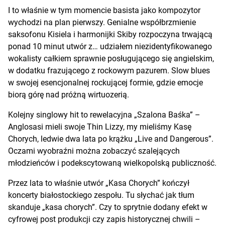
I to właśnie w tym momencie basista jako kompozytor
wychodzi na plan pierwszy. Genialne współbrzmienie
saksofonu Kisiela i harmonijki Skiby rozpoczyna trwającą
ponad 10 minut utwór z… udziałem niezidentyfikowanego
wokalisty całkiem sprawnie posługującego się angielskim,
w dodatku frazującego z rockowym pazurem. Slow blues
w swojej esencjonalnej rockującej formie, gdzie emocje
biorą górę nad próżną wirtuozerią.
Kolejny singlowy hit to rewelacyjna „Szalona Baśka” –
Anglosasi mieli swoje Thin Lizzy, my mieliśmy Kasę
Chorych, ledwie dwa lata po krążku „Live and Dangerous”.
Oczami wyobraźni można zobaczyć szalejących
młodzieńców i podekscytowaną wielkopolską publiczność.
Przez lata to właśnie utwór „Kasa Chorych” kończył
koncerty białostockiego zespołu. Tu słychać jak tłum
skanduje „kasa chorych”. Czy to sprytnie dodany efekt w
cyfrowej post produkcji czy zapis historycznej chwili –