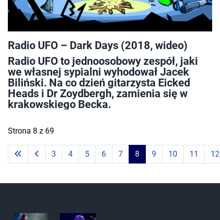
Radio UFO – Dark Days (2018, wideo)
Radio UFO to jednoosobowy zespół, jaki
we własnej sypialni wyhodował Jacek
Biliński. Na co dzień gitarzysta Eicked
Heads i Dr Zoydbergh, zamienia się w
krakowskiego Becka.
Strona 8 z 69
3
4
5
6
7
8
9
10
11
12