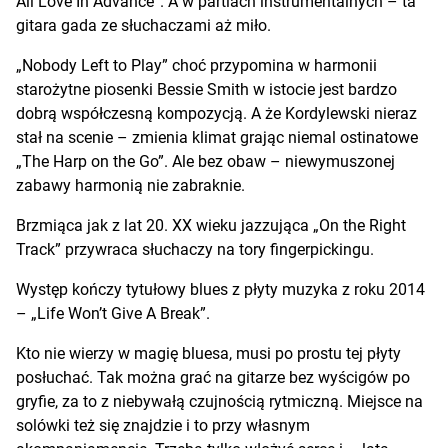
All Love In Advance”. A w partiach instrumentalnych – ta
gitara gada ze słuchaczami aż miło.
„Nobody Left to Play” choć przypomina w harmonii
starożytne piosenki Bessie Smith w istocie jest bardzo
dobrą współczesną kompozycją. A że Kordylewski nieraz
stał na scenie – zmienia klimat grając niemal ostinatowe
„The Harp on the Go”. Ale bez obaw – niewymuszonej
zabawy harmonią nie zabraknie.
Brzmiąca jak z lat 20. XX wieku jazzująca „On the Right
Track” przywraca słuchaczy na tory fingerpickingu.
Występ kończy tytułowy blues z płyty muzyka z roku 2014
– „Life Won’t Give A Break”.
Kto nie wierzy w magię bluesa, musi po prostu tej płyty
posłuchać. Tak można grać na gitarze bez wyścigów po
gryfie, za to z niebywałą czujnością rytmiczną. Miejsce na
solówki też się znajdzie i to przy własnym