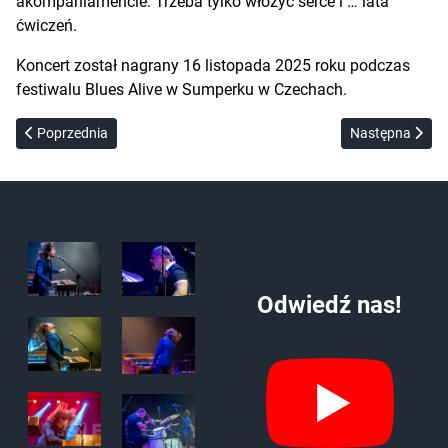
akompaniamencie. Trzeba tylko włożyć serce i … lata
ćwiczeń.
Koncert został nagrany 16 listopada 2025 roku podczas
festiwalu Blues Alive w Sumperku w Czechach.
Poprzednia strona: Blues Against The Machine – Vol. II
Następna stron
Poprzednia
Następna
Odwiedź nas!