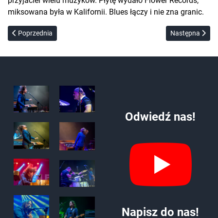
przyjaciel wielu muzyków. Płytę wydało Flower Records,
miksowana była w Kalifornii. Blues łączy i nie zna granic.
Poprzednia strona: Blues Happens – W sercu blues
Następna strona
Poprzednia
Następna
Odwiedź nas!
Napisz do nas!