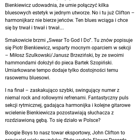
Bienkiewicz udowadnia, że umie połączyć kilka
bluesowych estetyk w jednym utworze. No i tu już Clifton –
harmonijkarz nie bierze jeńców. Ten blues wciąga i chce
się by trwał i trwał i trwał….
Smakowicie brzmi „Swear To God I Do”. Tu znów popisuje
się Piotr Bienkiewicz, wsparty mocnym oparciem w sekcji
– Miłosz Szulkowski/Janusz Brzeziński, by ze swoimi
hammondami dołożył do pieca Bartek Szopiński.
Umiarkowane tempo dodaje tylko dostojności temu
rasowemu bluesowi.
I na finał – zaskakująco szybki, swingujący numer z
niemal rock and rollowymi refrenami. Fantastyczny puls
sekcji rytmicznej, gadająca harmonijka i kolejne gitarowe
wcielenie Bienkiewicza pozostawiają słuchacza z
rozdziawioną gębą. To się działo w Polsce?
Boogie Boys to nasz towar eksportowy, John Clifton to