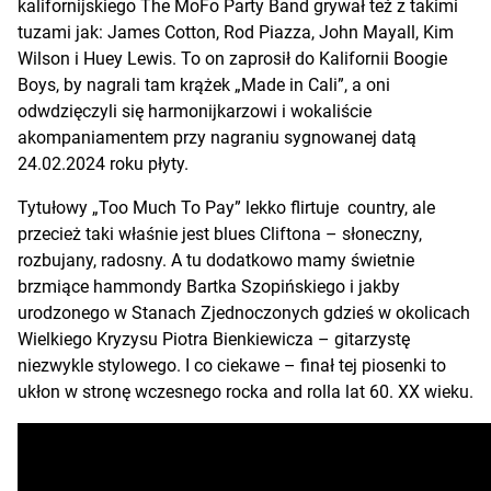
kalifornijskiego The MoFo Party Band grywał też z takimi
tuzami jak: James Cotton, Rod Piazza, John Mayall, Kim
Wilson i Huey Lewis. To on zaprosił do Kalifornii Boogie
Boys, by nagrali tam krążek „Made in Cali”, a oni
odwdzięczyli się harmonijkarzowi i wokaliście
akompaniamentem przy nagraniu sygnowanej datą
24.02.2024 roku płyty.
Tytułowy „Too Much To Pay” lekko flirtuje country, ale
przecież taki właśnie jest blues Cliftona – słoneczny,
rozbujany, radosny. A tu dodatkowo mamy świetnie
brzmiące hammondy Bartka Szopińskiego i jakby
urodzonego w Stanach Zjednoczonych gdzieś w okolicach
Wielkiego Kryzysu Piotra Bienkiewicza – gitarzystę
niezwykle stylowego. I co ciekawe – finał tej piosenki to
ukłon w stronę wczesnego rocka and rolla lat 60. XX wieku.