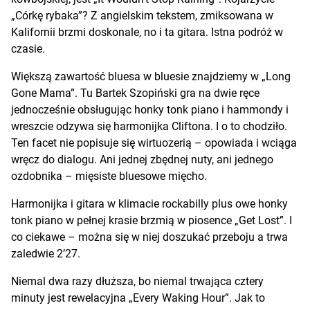
„Córkę rybaka”? Z angielskim tekstem, zmiksowana w
Kalifornii brzmi doskonale, no i ta gitara. Istna podróż w
czasie.
Większą zawartość bluesa w bluesie znajdziemy w „Long
Gone Mama”. Tu Bartek Szopiński gra na dwie ręce
jednocześnie obsługując honky tonk piano i hammondy i
wreszcie odzywa się harmonijka Cliftona. I o to chodziło.
Ten facet nie popisuje się wirtuozerią – opowiada i wciąga
wręcz do dialogu. Ani jednej zbędnej nuty, ani jednego
ozdobnika – mięsiste bluesowe mięcho.
Harmonijka i gitara w klimacie rockabilly plus owe honky
tonk piano w pełnej krasie brzmią w piosence „Get Lost”. I
co ciekawe – można się w niej doszukać przeboju a trwa
zaledwie 2’27.
Niemal dwa razy dłuższa, bo niemal trwająca cztery
minuty jest rewelacyjna „Every Waking Hour”. Jak to