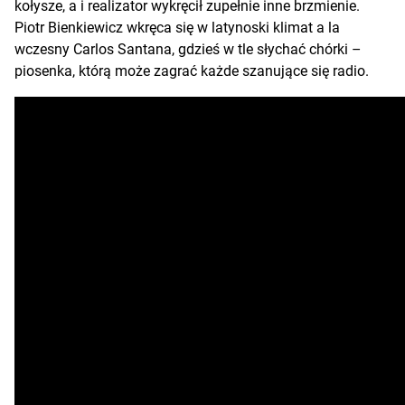
kołysze, a i realizator wykręcił zupełnie inne brzmienie.
Piotr Bienkiewicz wkręca się w latynoski klimat a la
wczesny Carlos Santana, gdzieś w tle słychać chórki –
piosenka, którą może zagrać każde szanujące się radio.