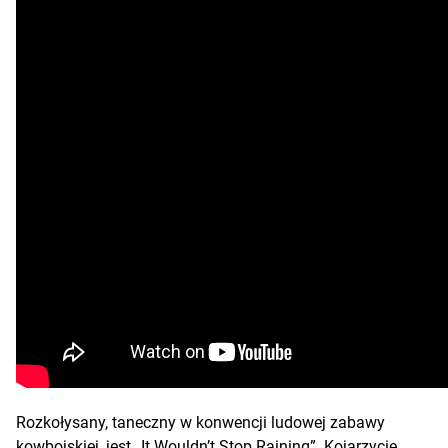
Rozkołysany, taneczny w konwencji ludowej zabawy
kowbojskiej, jest „It Wouldn’t Stop Raining”. Kojarzycie