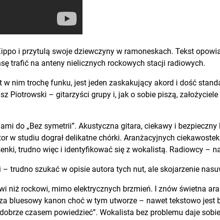
 Zippo i przytulą swoje dziewczyny w ramoneskach. Tekst opowi
ę trafić na anteny nielicznych rockowych stacji radiowych.
est w nim trochę funku, jest jeden zaskakujący akord i dość stand
sz Piotrowski – gitarzyści grupy i, jak o sobie piszą, założyciel
dami do „Bez symetrii”. Akustyczna gitara, ciekawy i bezpieczn
or w studiu dograł delikatne chórki. Aranżacyjnych ciekawostek 
ki, trudno więc i identyfikować się z wokalistą. Radiowcy – n
 – trudno szukać w opisie autora tych nut, ale skojarzenie nas
wi niż rockowi, mimo elektrycznych brzmień. I znów świetna ara
oza bluesowy kanon choć w tym utworze – nawet tekstowo jest b
obrze czasem powiedzieć”. Wokalista bez problemu daje sobie z 