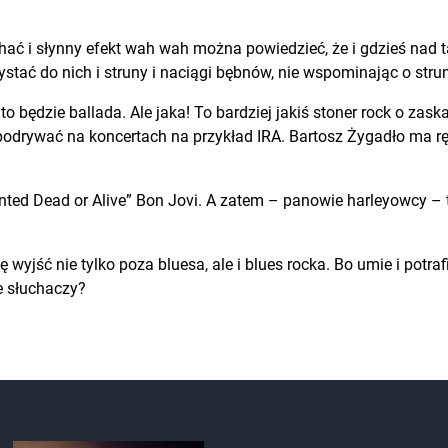
ychać i słynny efekt wah wah można powiedzieć, że i gdzieś nad
ystać do nich i struny i naciągi bębnów, nie wspominając o str
 będzie ballada. Ale jaka! To bardziej jakiś stoner rock o zas
 podrywać na koncertach na przykład IRA. Bartosz Żygadło ma rę
Wanted Dead or Alive” Bon Jovi. A zatem – panowie harleyowcy 
wyjść nie tylko poza bluesa, ale i blues rocka. Bo umie i potr
e słuchaczy?