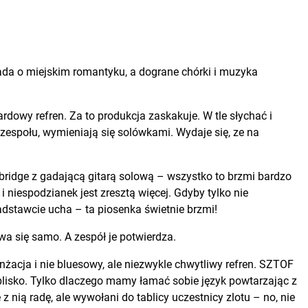
ada o miejskim romantyku, a dograne chórki i muzyka
ardowy refren. Za to produkcja zaskakuje. W tle słychać i
e zespołu, wymieniają się solówkami. Wydaje się, ze na
y bridge z gadającą gitarą solową – wszystko to brzmi bardzo
i niespodzianek jest zresztą więcej. Gdyby tylko nie
adstawcie ucha – ta piosenka świetnie brzmi!
uwa się samo. A zespół je potwierdza.
nżacja i nie bluesowy, ale niezwykle chwytliwy refren. SZTOF
lisko. Tylko dlaczego mamy łamać sobie język powtarzając z
nią radę, ale wywołani do tablicy uczestnicy zlotu – no, nie