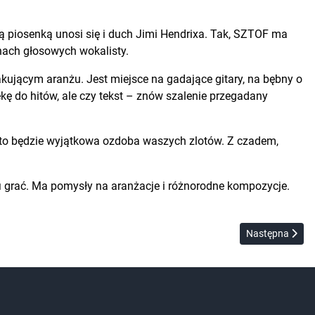
 tą piosenką unosi się i duch Jimi Hendrixa. Tak, SZTOF ma
unach głosowych wokalisty.
kakującym aranżu. Jest miejsce na gadające gitary, na bębny o
kę do hitów, ale czy tekst – znów szalenie przegadany
– to będzie wyjątkowa ozdoba waszych zlotów. Z czadem,
afi grać. Ma pomysły na aranżacje i różnorodne kompozycje.
Następna strona
Następna