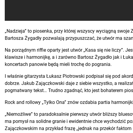
„Nadzieja” to piosenka, przy której wszyscy wyciągną swoje
Bartosza Żygadły pozwalają przypuszczać, że utwór ma szans
Na porządnym riffie oparty jest utwór „Kasa się nie liczy”. J
klawisze i harmonijkę, a i zarówno Bartosz Żygadło jak i Łuka
koncertach panowie będą mieli trochę do pogrania.
I właśnie gitarzysta Łukasz Piotrowski podpisał się pod akor
dobrze. Jakub Zajączkowski daje z siebie wszystko, a realizat
pogmatwany tekst… Trudno zgadnąć, kto jest bohaterem piosen
Rock and rollowy „Tylko Ona” znów ozdabia partia harmonijki
„Niemożliwe” to paradoksalnie pierwszy utwór bliższy blueso
ma pomysł na solidne granie i ewidentnie chce wychodzić p
Zajączkowskim na przykład frazę „jednak na przekór faktom d