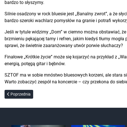
bardzo to słyszymy.
Silnie osadzony w rock bluesie jest „Banalny zwrot”, a że sł
bardzo szeroki wachlarz pomysłów na granie i potrafi wykorz
Jeśli w tytule widzimy „Dom” w ciemno można obstawiać, że to
brzmieniu pękającej tamy i refren, jakim kiedyś tłumy mogła
sprawi, że świetnie zaaranżowany utwór porwie słuchaczy?
Finałowe „Krótkie życie” może się kojarzyć na przykład z „
energią, potęgą gitar i bębnów.
SZTOF ma w sobie mnóstwo bluesowych korzeni, ale stara się 
Warto zobaczyć zespół na koncercie – czy przekona do siebi
Poprzednia strona: ProjectA – Life Is Good!
Poprzednia