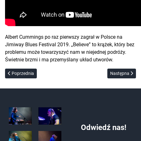
Albert Cummings po raz pierwszy zagrał w Polsce na
Jimiway Blues Festival 2019. „Believe” to krążek, który bez
problemu może towarzyszyć nam w niejednej podróży.
Świetnie brzmi i ma przemyślany układ utworów.
Poprzednia strona: Dariusz Wudkowski – GedrekDi (2020)
Następna stron
Poprzednia
Następna
Odwiedź nas!