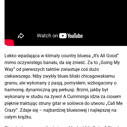
Lekko wpadająca w klimaty country bluesa „It’s All Good”
mimo oczywistego banału, da się znieść. Za to „Going My
Way” od pierwszych taktów zwiastuje coś dużo
ciekawszego. Niby zwykły blues bliski chicagowskiemu
graniu, ale wykonany z pasją, pomysłem, wzbogacony o
harmonię, dynamiczną grę perkusji. Brzmi, jakby był
wykonany w studiu na żywo! A Cummings idzie za ciosem
pięknie traktując struny gitar w solówce do utworu „Call Me
Crazy”. Zdaje się – najbardziej bluesowej i najlepszej na
całym krążku.