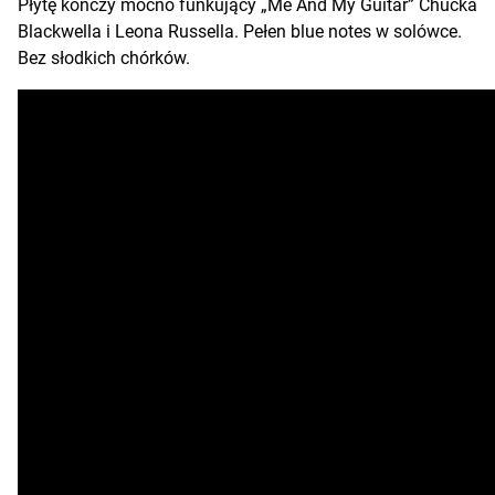
Płytę kończy mocno funkujący „Me And My Guitar” Chucka
Blackwella i Leona Russella. Pełen blue notes w solówce.
Bez słodkich chórków.