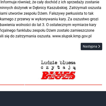
nformuje również, że cały dochód z ich sprzedaży zostanie
 gminnych dożynek w Dębnicy Kaszubskiej. Zatrzymali oszusta
niami utworów zespołu Dżem. Fałszywy perkusista to tak
du karnego z przerwy w wykonywaniu kary. Za oszustwo grozi
bawienia wolności do lat 3. O ostatecznym wymiarze kary
 oficjalnego fanklubu zespołu Dżem zostało zamieszczone
ili się do zatrzymania oszusta. www.slupsk.kmp.gov.pl
Następna strona
Następna