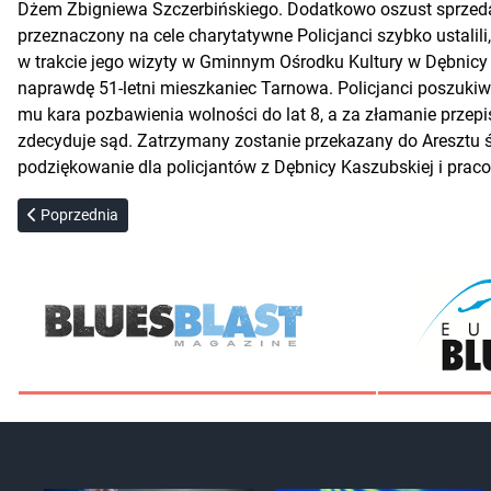
Dżem Zbigniewa Szczerbińskiego. Dodatkowo oszust sprzedaje
przeznaczony na cele charytatywne Policjanci szybko ustali
w trakcie jego wizyty w Gminnym Ośrodku Kultury w Dębnicy 
naprawdę 51-letni mieszkaniec Tarnowa. Policjanci poszukiwa
mu kara pozbawienia wolności do lat 8, a za złamanie przep
zdecyduje sąd. Zatrzymany zostanie przekazany do Aresztu ś
podziękowanie dla policjantów z Dębnicy Kaszubskiej i prac
Poprzednia strona: Giercuszkiewicz i Riedel: Trzymały nas razem nar
Poprzednia