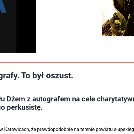
afy. To był oszust.
łu Dżem z autografem na cele charytatywne
go perkusistę.
w Katowicach, że prawdopodobnie na terenie powiatu słupskiego 