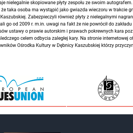
 nielegalnie skopiowane płyty zespołu ze swoim autografem. I
li, że taka osoba ma wystąpić jako gwiazda wieczoru w trakcie
Kaszubskiej. Zabezpieczyli również płyty z nielegalnymi nagra
li go od 2009 r. m.in. uwagi na fakt że nie powrócił do zakła
isów ustawy o prawie autorskim i prawach pokrewnych kara poz
ledczego celem odbycia zaległej kary. Na stronie internetowej
owników Ośrodka Kultury w Dębnicy Kaszubskiej którzy przyczyn
kotyki