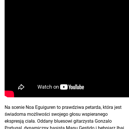
Na scenie Noa Eguiguren to prawdziwa petarda, która jest
świadoma możliwości swojego głosu wspieranego
ekspresją ciała. Oddany bluesowi gitarzysta Gonzalo
Portugal, dynamiczny basista Manu Gestido i bębniarz Ibai