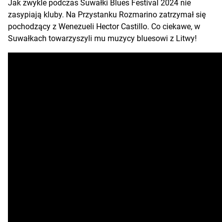
Jak zwykle podczas Suwałki Blues Festival 2024 nie
zasypiają kluby. Na Przystanku Rozmarino zatrzymał się
pochodzący z Wenezueli Hector Castillo. Co ciekawe, w
Suwałkach towarzyszyli mu muzycy bluesowi z Litwy!