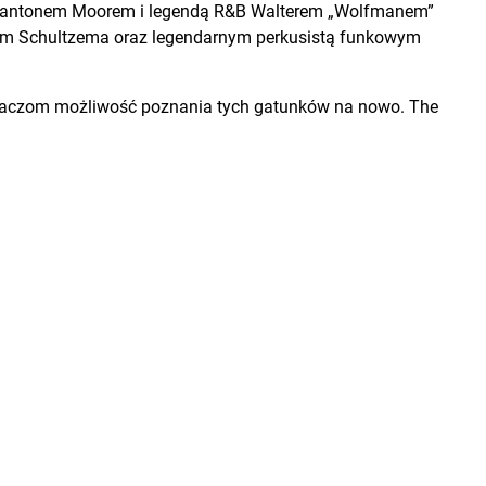
 Stantonem Moorem i legendą R&B Walterem „Wolfmanem”
ksem Schultzema oraz legendarnym perkusistą funkowym
uchaczom możliwość poznania tych gatunków na nowo. The