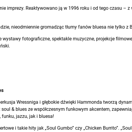
anie imprezy. Reaktywowano ją w 1996 roku i od tego czasu – 
ie, nieodmiennie gromadząc tłumy fanów bluesa nie tylko z Bia
e wystawy fotograficzne, spektakle muzyczne, projekcje filmowe
ński.
es
– perkusja Wressniga i głębokie dźwięki Hammonda tworzą dyna
 soul & blues ze współczesnym funkowym akcentem, zapewniaj
unku, jazzu, jak i bluesa!
towe i takie hity jak „Soul Gumbo” czy „Chicken Burrito”. „So