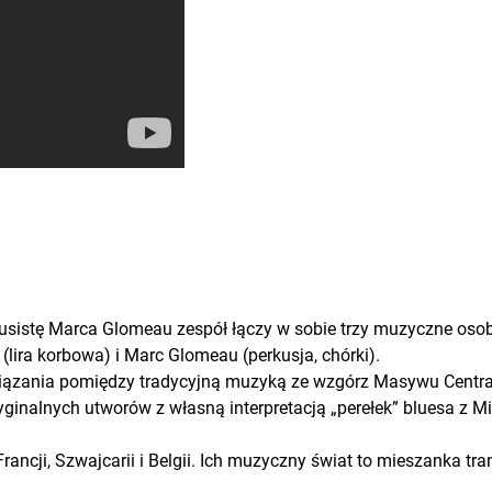
kusistę Marca Glomeau zespół łączy w sobie trzy muzyczne osob
t (lira korbowa) i Marc Glomeau (perkusja, chórki).
wiązania pomiędzy tradycyjną muzyką ze wzgórz Masywu Centra
ginalnych utworów z własną interpretacją „perełek” bluesa z Mis
rancji, Szwajcarii i Belgii. Ich muzyczny świat to mieszanka tra